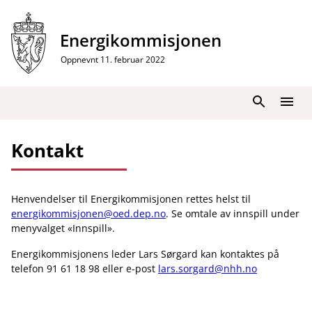
Hopp
til
Energikommisjonen
innhold
Oppnevnt 11. februar 2022
Søk
Meny
Kontakt
Henvendelser til Energikommisjonen rettes helst til
energikommisjonen@oed.dep.no
. Se omtale av innspill under
menyvalget «Innspill».
Energikommisjonens leder Lars Sørgard kan kontaktes på
telefon 91 61 18 98 eller e-post
lars.sorgard@nhh.no