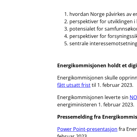
hvordan Norge påvirkes av e
perspektiver for utviklingen i
potensialet for samfunnsøk
perspektiver for forsyningss
sentrale interessemotsetninge
Energikommisjonen
holdt et dig
Energikommisjonen skulle opprinne
fått utsatt frist
til 1. februar 2023.
Energikommisjonen leverte sin
NO
energiministeren 1. februar 2023.
Pressemelding fra Energikommisj
Power Point-presentasjon
fra Ene
februar 2023.