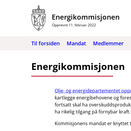
Hopp
til
Energikommisjonen
innhold
Oppnevnt 11. februar 2022
Til forsiden
Mandat
Medlemmer
Energikommisjonen
Olje- og energidepartementet op
kartlegge energibehovene og fore
fortsatt skal ha overskuddsproduks
ha rikelig tilgang på fornybar kraft.
Kommisjonens mandat er knyttet t