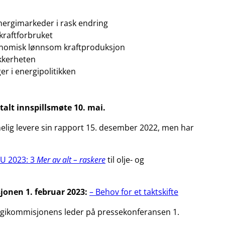
nergimarkeder i rask endring
 kraftforbruket
onomisk lønnsom kraftproduksjon
ikkerheten
r i energipolitikken
italt innspillsmøte 10. mai.
lig levere sin rapport 15. desember 2022, men har
U 2023: 3
Mer av alt – raskere
til olje- og
onen 1. februar 2023:
– Behov for et taktskifte
rgikommisjonens leder på pressekonferansen 1.